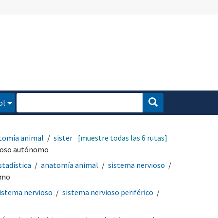
ol
tomía animal
sistema
[muestre todas las 6 rutas]
ioso autónomo
tadística
anatomía animal
sistema nervioso
omo
istema nervioso
sistema nervioso periférico