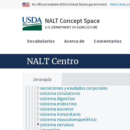
apicultura
An official website of the United States government.
Here's how y
bioinformática
biología celular
NALT Concept Space
biología de los insectos
biología evolutiva
U.S. DEPARTMENT OF AGRICULTURE
biología molecular
bioquímica
Vocabularios
botánica
Acerca de
Comentarios
cartografía
ciencia ambiental
ciencia animal
NALT Centro
anatomía y morfología
anatomía animal
capullos
fluidos corporales
Jerarquía
órganos animales
secreciones y exudados corporales
sistema circulatorio
sistema digestivo
sistema endocrino
sistema excretor
sistema inmunitario
sistema musculoesquelético
sistema nervioso
ganglios