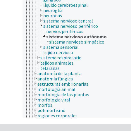
líquido cerebroespinal
neuroglía
neuronas
sistema nervioso central
sistema nervioso periférico
nervios periféricos
sistema nervioso autónomo
sistema nervioso simpático
sistema sensorial
tejido nervioso
sistema respiratorio
tejidos animales
telarañas
anatomía de la planta
anatomía fúngica
estructuras embrionarias
morfología animal
morfología de las plantas
morfología viral
morfos
polimorfismo
regiones corporales
sistema reproductor
sistema tegumentario