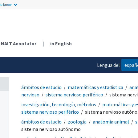
ou know.
NALT Annotator
|
in English
Lengua del
españ
contenido
ámbitos de estudio
matemáticas y estadística
ana
nervioso
sistema nervioso periférico
sistema nerv
investigación, tecnología, métodos
matemáticas y es
sistema nervioso periférico
sistema nervioso autón
ámbitos de estudio
zoología
anatomía animal
s
sistema nervioso autónomo