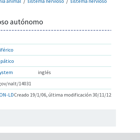
ía animal
sistema nervioso
sistema nervioso
ioso autónomo
iférico
mpático
system
inglés
.gov/nalt/14031
ON-LD
Creado 19/1/06, última modificación 30/11/12