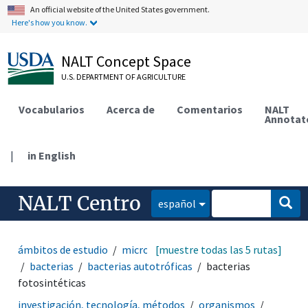
An official website of the United States government.
Here's how you know.
NALT Concept Space
U.S. DEPARTMENT OF AGRICULTURE
Vocabularios
Acerca de
Comentarios
NALT
Annotat
|
in English
NALT Centro
español
ámbitos de estudio
microbiología
[muestre todas las 5 rutas]
microorganismos
bacterias
bacterias autotróficas
bacterias
fotosintéticas
investigación, tecnología, métodos
organismos