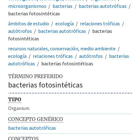
microorganismos
bacterias
bacterias autotróficas
bacterias fotosintéticas
ámbitos de estudio
ecología
relaciones tróficas
autótrofos
bacterias autotróficas
bacterias
fotosintéticas
recursos naturales, conservación, medio ambiente
ecología
relaciones tróficas
autótrofos
bacterias
autotróficas
bacterias fotosintéticas
TÉRMINO PREFERIDO
bacterias fotosintéticas
TIPO
Organism
CONCEPTO GENÉRICO
bacterias autotróficas
CONCEPTOS