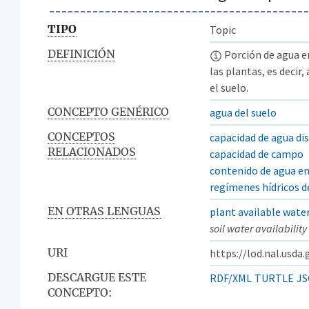
TIPO
Topic
DEFINICIÓN
Porción de agua en
las plantas, es decir
el suelo.
CONCEPTO GENÉRICO
agua del suelo
CONCEPTOS
capacidad de agua di
RELACIONADOS
capacidad de campo
contenido de agua en
regímenes hídricos d
EN OTRAS LENGUAS
plant available wate
soil water availability
URI
https://lod.nal.usda
DESCARGUE ESTE
RDF/XML
TURTLE
JS
CONCEPTO: