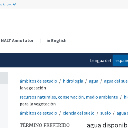
ou know.
NALT Annotator
|
in English
Lengua del
españ
contenido
ámbitos de estudio
hidrología
agua
agua del sue
la vegetación
recursos naturales, conservación, medio ambiente
hi
para la vegetación
ámbitos de estudio
ciencia del suelo
suelo
agua 
agua disponibl
TÉRMINO PREFERIDO