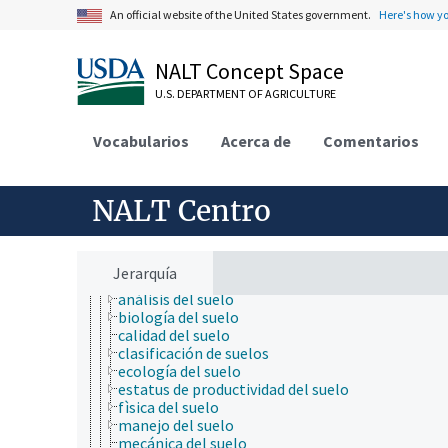
biología celular
An official website of the United States government.
Here's how y
biología de los insectos
biología evolutiva
biología molecular
NALT Concept Space
bioquímica
U.S. DEPARTMENT OF AGRICULTURE
botánica
cartografía
ciencia ambiental
Vocabularios
Acerca de
Comentarios
ciencia animal
ciencia de la información
ciencia de la nutrición
NALT Centro
ciencia de la sostenibilidad
ciencia de las malezas
ciencia de los materiales
ciencia del sistema terrestre
Jerarquía
ciencia del suelo
análisis del suelo
biología del suelo
calidad del suelo
clasificación de suelos
ecología del suelo
estatus de productividad del suelo
fìsica del suelo
manejo del suelo
mecánica del suelo