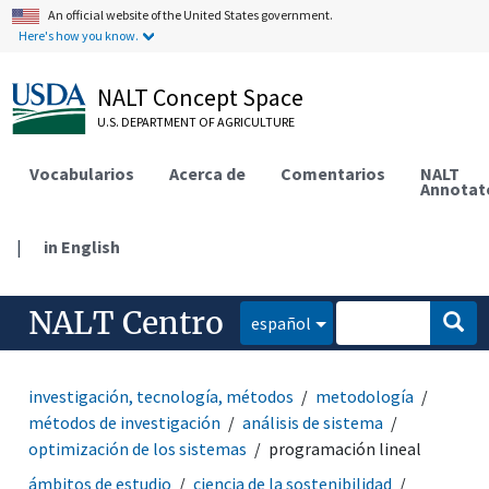
An official website of the United States government.
Here's how you know.
NALT Concept Space
U.S. DEPARTMENT OF AGRICULTURE
Vocabularios
Acerca de
Comentarios
NALT
Annotat
|
in English
NALT Centro
español
investigación, tecnología, métodos
metodología
métodos de investigación
análisis de sistema
optimización de los sistemas
programación lineal
ámbitos de estudio
ciencia de la sostenibilidad