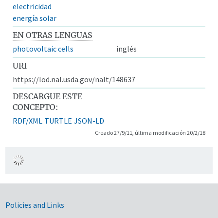
electricidad
energía solar
EN OTRAS LENGUAS
photovoltaic cells
inglés
URI
https://lod.nal.usda.gov/nalt/148637
DESCARGUE ESTE
CONCEPTO:
RDF/XML
TURTLE
JSON-LD
Creado 27/9/11, última modificación 20/2/18
Government Links
Policies and Links