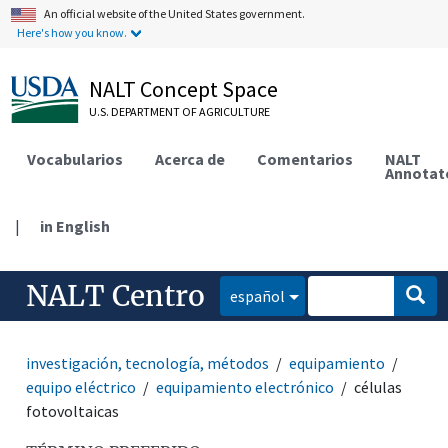
An official website of the United States government.
Here's how you know.
NALT Concept Space
U.S. DEPARTMENT OF AGRICULTURE
Vocabularios
Acerca de
Comentarios
NALT
Annotat
|
in English
NALT Centro
español
investigación, tecnología, métodos
equipamiento
equipo eléctrico
equipamiento electrónico
células
fotovoltaicas