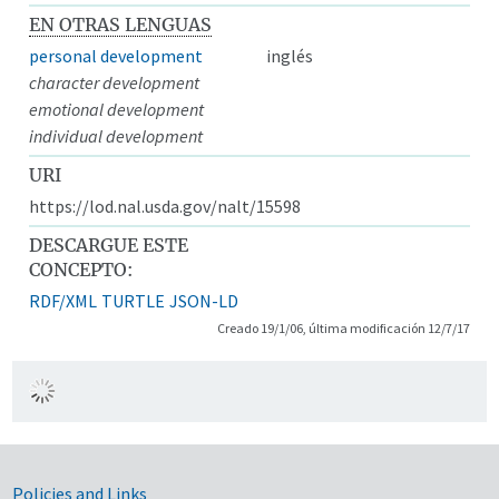
EN OTRAS LENGUAS
personal development
inglés
character development
emotional development
individual development
URI
https://lod.nal.usda.gov/nalt/15598
DESCARGUE ESTE
CONCEPTO:
RDF/XML
TURTLE
JSON-LD
Creado 19/1/06, última modificación 12/7/17
Government Links
Policies and Links