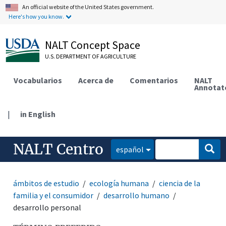
An official website of the United States government.
Here's how you know.
NALT Concept Space
U.S. DEPARTMENT OF AGRICULTURE
Vocabularios
Acerca de
Comentarios
NALT
Annotat
|
in English
NALT Centro
español
ámbitos de estudio
ecología humana
ciencia de la
familia y el consumidor
desarrollo humano
desarrollo personal