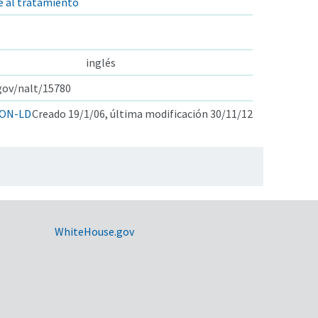
e al tratamiento
inglés
.gov/nalt/15780
ON-LD
Creado 19/1/06, última modificación 30/11/12
WhiteHouse.gov