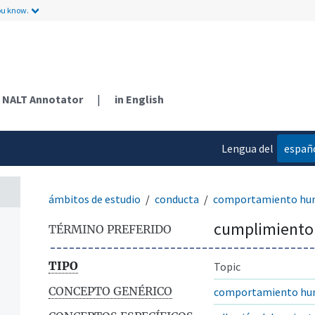
ou know.
NALT Annotator
|
in English
Lengua del
españ
contenido
ámbitos de estudio
conducta
comportamiento h
cumplimiento
TÉRMINO PREFERIDO
TIPO
Topic
CONCEPTO GENÉRICO
comportamiento h