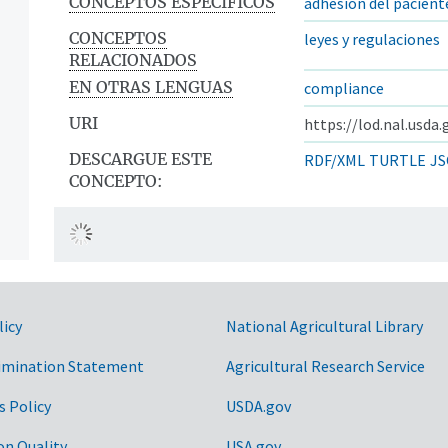
CONCEPTOS ESPECÍFICOS
adhesión del pacient
CONCEPTOS
leyes y regulaciones
RELACIONADOS
EN OTRAS LENGUAS
compliance
URI
https://lod.nal.usda
DESCARGUE ESTE
RDF/XML
TURTLE
JS
CONCEPTO:
licy
National Agricultural Library
imination Statement
Agricultural Research Service
s Policy
USDA.gov
on Quality
USA.gov