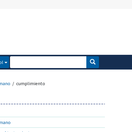
ol
umano
cumplimiento
umano