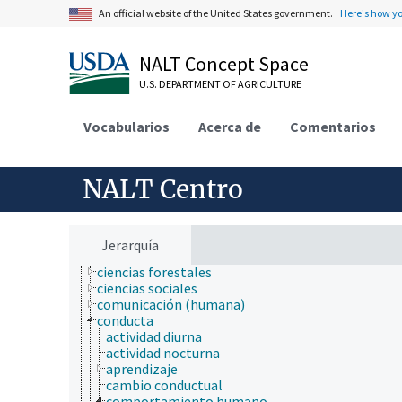
biología molecular
An official website of the United States government.
Here's how y
bioquímica
botánica
NALT Concept Space
cartografía
ciencia ambiental
U.S. DEPARTMENT OF AGRICULTURE
ciencia animal
ciencia de la información
Vocabularios
ciencia de la nutrición
Acerca de
Comentarios
ciencia de la sostenibilidad
ciencia de las malezas
ciencia de los materiales
NALT Centro
ciencia del sistema terrestre
ciencia del suelo
ciencia y tecnología geoespaciales
ciencias atmosféricas
Jerarquía
ciencias del mar
ciencias forestales
ciencias sociales
comunicación (humana)
conducta
actividad diurna
actividad nocturna
aprendizaje
cambio conductual
comportamiento humano