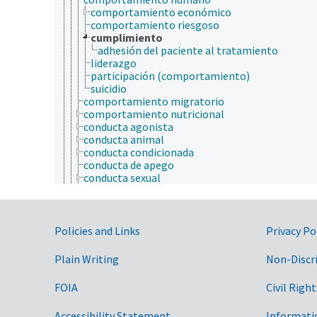
comportamiento económico
comportamiento riesgoso
cumplimiento
adhesión del paciente al tratamiento
liderazgo
participación (comportamiento)
suicidio
comportamiento migratorio
comportamiento nutricional
conducta agonista
conducta animal
conducta condicionada
conducta de apego
conducta sexual
estilo de vida
motivación
problemas conductuales
Government Links
resolución de problemas
Policies and Links
Privacy Po
temor
temperamento
Plain Writing
Non-Discr
cultura y humanidades
ecología
FOIA
Civil Right
ecología humana
economía
Accessibility Statement
Informati