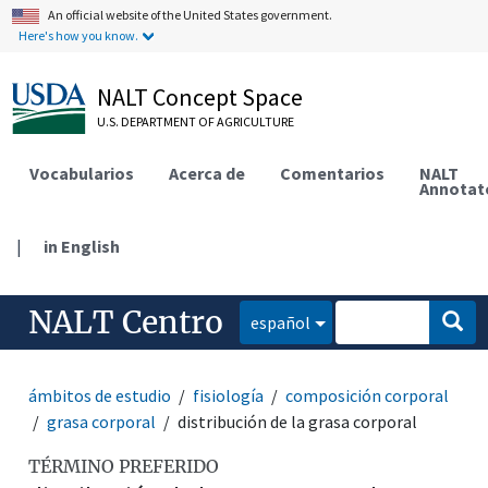
An official website of the United States government.
Here's how you know.
NALT Concept Space
U.S. DEPARTMENT OF AGRICULTURE
Vocabularios
Acerca de
Comentarios
NALT
Annotat
|
in English
NALT Centro
español
ámbitos de estudio
fisiología
composición corporal
grasa corporal
distribución de la grasa corporal
TÉRMINO PREFERIDO