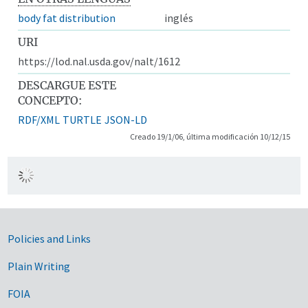
body fat distribution
inglés
URI
https://lod.nal.usda.gov/nalt/1612
DESCARGUE ESTE
CONCEPTO:
RDF/XML
TURTLE
JSON-LD
Creado 19/1/06, última modificación 10/12/15
Government Links
Policies and Links
Plain Writing
FOIA