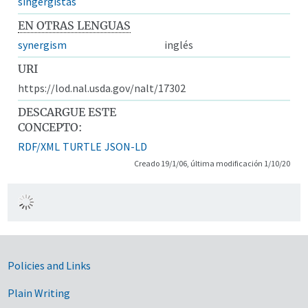
singergistas
EN OTRAS LENGUAS
synergism
inglés
URI
https://lod.nal.usda.gov/nalt/17302
DESCARGUE ESTE
CONCEPTO:
RDF/XML
TURTLE
JSON-LD
Creado 19/1/06, última modificación 1/10/20
Government Links
Policies and Links
Plain Writing