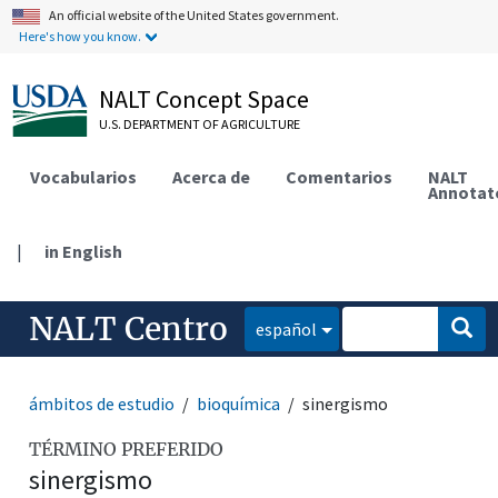
An official website of the United States government.
Here's how you know.
NALT Concept Space
U.S. DEPARTMENT OF AGRICULTURE
Vocabularios
Acerca de
Comentarios
NALT
Annotat
|
in English
NALT Centro
español
ámbitos de estudio
bioquímica
sinergismo
TÉRMINO PREFERIDO
sinergismo