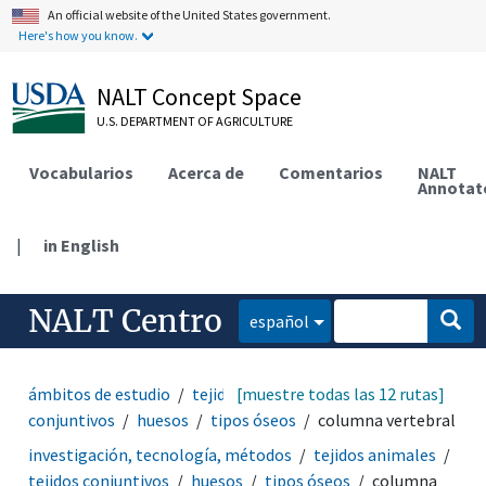
An official website of the United States government.
Here's how you know.
NALT Concept Space
U.S. DEPARTMENT OF AGRICULTURE
Vocabularios
Acerca de
Comentarios
NALT
Annotat
|
in English
NALT Centro
español
ámbitos de estudio
tejidos animales
[muestre todas las 12 rutas]
tejidos
conjuntivos
huesos
tipos óseos
columna vertebral
investigación, tecnología, métodos
tejidos animales
tejidos conjuntivos
huesos
tipos óseos
columna