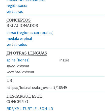
región sacra
vértebras
CONCEPTOS
RELACIONADOS
dorso (regiones corporales)
médula espinal
vertebrados
EN OTRAS LENGUAS
spine (bones)
inglés
spinal column
vertebral column
URI
https://lod.nal.usda.gov/nalt/18549
DESCARGUE ESTE
CONCEPTO:
RDF/XML
TURTLE
JSON-LD