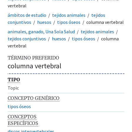
vertebral
ámbitos de estudio
tejidos animales
tejidos
conjuntivos
huesos
tipos óseos
columna vertebral
animales, ganado, Una Sola Salud
tejidos animales
tejidos conjuntivos
huesos
tipos óseos
columna
vertebral
TÉRMINO PREFERIDO
columna vertebral
TIPO
Topic
CONCEPTO GENÉRICO
tipos óseos
CONCEPTOS
ESPECÍFICOS
discos intervertebrales