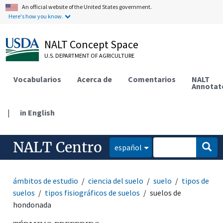
An official website of the United States government.
Here's how you know.
NALT Concept Space
U.S. DEPARTMENT OF AGRICULTURE
Vocabularios
Acerca de
Comentarios
NALT
Annotat
|
in English
NALT Centro
español
ámbitos de estudio
ciencia del suelo
suelo
tipos de
suelos
tipos fisiográficos de suelos
suelos de
hondonada