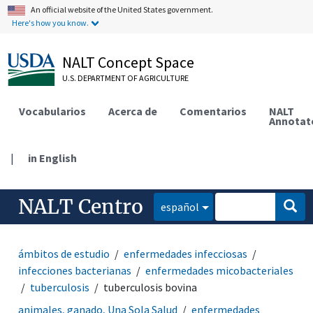
An official website of the United States government.
Here's how you know.
NALT Concept Space
U.S. DEPARTMENT OF AGRICULTURE
Vocabularios
Acerca de
Comentarios
NALT
Annotat
|
in English
NALT Centro
español
ámbitos de estudio
enfermedades infecciosas
infecciones bacterianas
enfermedades micobacteriales
tuberculosis
tuberculosis bovina
animales, ganado, Una Sola Salud
enfermedades