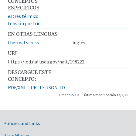
CONCEPTOS
ESPECÍFICOS
estrés térmico
tensión por frío
EN OTRAS LENGUAS
thermal stress
inglés
URI
https://lod.nal.usda.gov/nalt/198222
DESCARGUE ESTE
CONCEPTO:
RDF/XML
TURTLE
JSON-LD
Creado 27/3/13, última modificación 13/2/20
Government Links
Policies and Links
Plain Writing