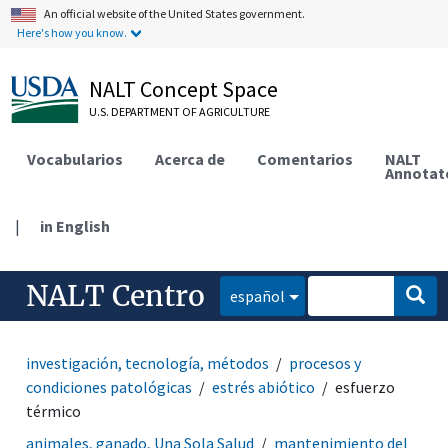
An official website of the United States government.
Here's how you know.
NALT Concept Space
U.S. DEPARTMENT OF AGRICULTURE
Vocabularios
Acerca de
Comentarios
NALT
Annotat
|
in English
NALT Centro
español
investigación, tecnología, métodos
procesos y
condiciones patológicas
estrés abiótico
esfuerzo
térmico
animales, ganado, Una Sola Salud
mantenimiento del