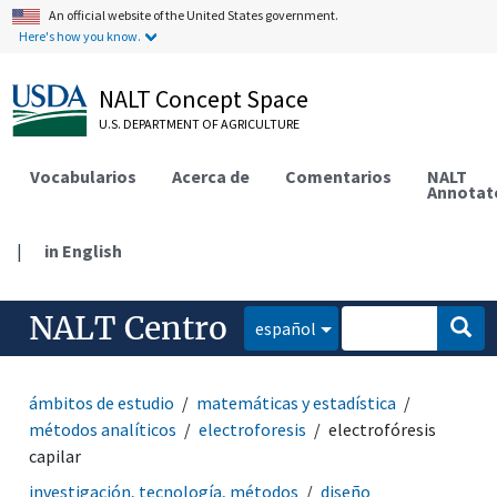
An official website of the United States government.
Here's how you know.
NALT Concept Space
U.S. DEPARTMENT OF AGRICULTURE
Vocabularios
Acerca de
Comentarios
NALT
Annotat
|
in English
NALT Centro
español
ámbitos de estudio
matemáticas y estadística
métodos analíticos
electroforesis
electrofóresis
capilar
investigación, tecnología, métodos
diseño