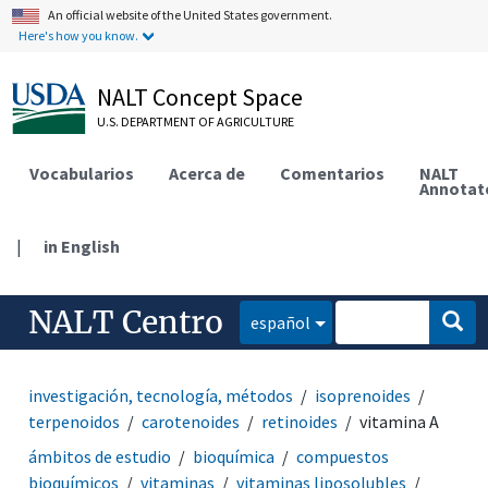
An official website of the United States government.
Here's how you know.
NALT Concept Space
U.S. DEPARTMENT OF AGRICULTURE
Vocabularios
Acerca de
Comentarios
NALT
Annotat
|
in English
NALT Centro
español
investigación, tecnología, métodos
isoprenoides
terpenoidos
carotenoides
retinoides
vitamina A
ámbitos de estudio
bioquímica
compuestos
bioquímicos
vitaminas
vitaminas liposolubles