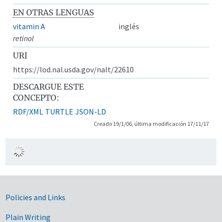
EN OTRAS LENGUAS
vitamin A
inglés
retinol
URI
https://lod.nal.usda.gov/nalt/22610
DESCARGUE ESTE
CONCEPTO:
RDF/XML
TURTLE
JSON-LD
Creado 19/1/06, última modificación 17/11/17
Government Links
Policies and Links
Plain Writing