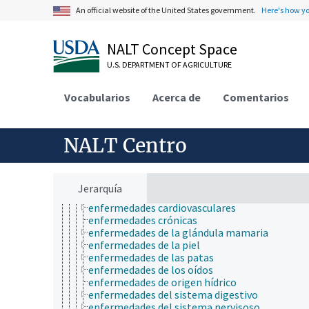
inmunología
An official website of the United States government.
Here's how y
matemáticas y estadística
medicina veterinaria
micología
NALT Concept Space
microbiología
U.S. DEPARTMENT OF AGRICULTURE
nutrición
paleontología
parasitología
Vocabularios
Acerca de
Comentarios
patología de insectos
plantas (botánica)
psicología
NALT Centro
química
salud animal y humana
ciencias médicas
enfermedades y desórdenes (animales y humano
Jerarquía
enfermedades animales
enfermedades cardiovasculares
enfermedades crónicas
enfermedades de la glándula mamaria
enfermedades de la piel
enfermedades de las patas
enfermedades de los oídos
enfermedades de origen hídrico
enfermedades del sistema digestivo
enfermedades del sistema nervisoso