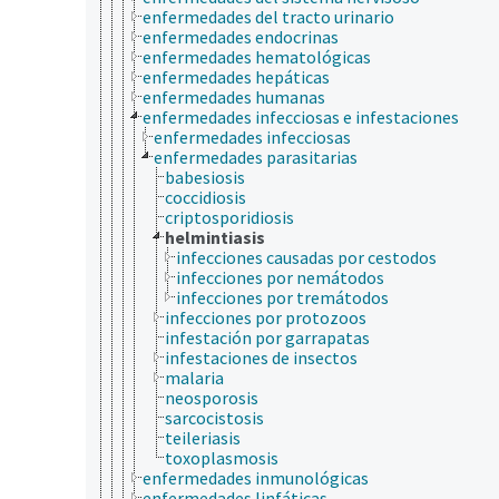
enfermedades del tracto urinario
enfermedades endocrinas
enfermedades hematológicas
enfermedades hepáticas
enfermedades humanas
enfermedades infecciosas e infestaciones
enfermedades infecciosas
enfermedades parasitarias
babesiosis
coccidiosis
criptosporidiosis
helmintiasis
infecciones causadas por cestodos
infecciones por nemátodos
infecciones por tremátodos
infecciones por protozoos
infestación por garrapatas
infestaciones de insectos
malaria
neosporosis
sarcocistosis
teileriasis
toxoplasmosis
enfermedades inmunológicas
enfermedades linfáticas