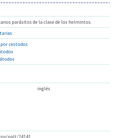
anos parásitos de la clase de los helmintos.
tarias
 por cestodos
átodos
mátodos
inglés
.gov/nalt/24141