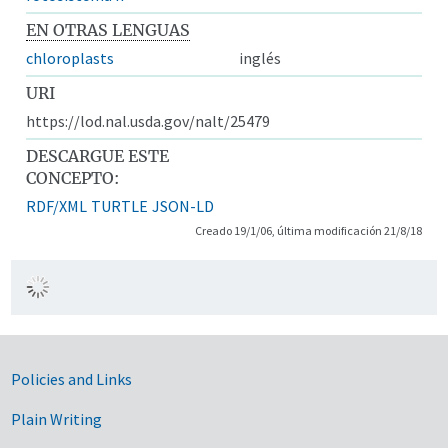
EN OTRAS LENGUAS
chloroplasts
inglés
URI
https://lod.nal.usda.gov/nalt/25479
DESCARGUE ESTE
CONCEPTO:
RDF/XML
TURTLE
JSON-LD
Creado 19/1/06, última modificación 21/8/18
Government Links
Policies and Links
Plain Writing