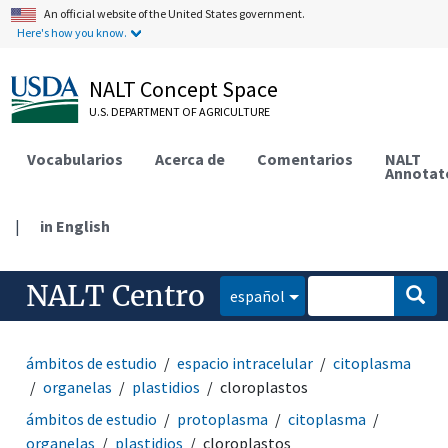
An official website of the United States government.
Here's how you know.
NALT Concept Space
U.S. DEPARTMENT OF AGRICULTURE
Vocabularios
Acerca de
Comentarios
NALT
Annotat
|
in English
NALT Centro
español
ámbitos de estudio
espacio intracelular
citoplasma
organelas
plastidios
cloroplastos
ámbitos de estudio
protoplasma
citoplasma
organelas
plastidios
cloroplastos