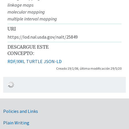
linkage maps
molecular mapping
multiple interval mapping
URI
https://lod.nal.usda.gov/nalt/25849
DESCARGUE ESTE
CONCEPTO:
RDF/XML
TURTLE
JSON-LD
Creado 19/1/06, última modificación 29/5/20
Government Links
Policies and Links
Plain Writing