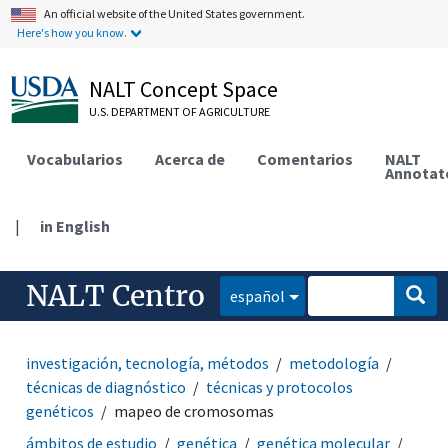
An official website of the United States government.
Here's how you know.
NALT Concept Space
U.S. DEPARTMENT OF AGRICULTURE
Vocabularios
Acerca de
Comentarios
NALT
Annotat
|
in English
NALT Centro
español
investigación, tecnología, métodos
metodología
técnicas de diagnóstico
técnicas y protocolos
genéticos
mapeo de cromosomas
ámbitos de estudio
genética
genética molecular