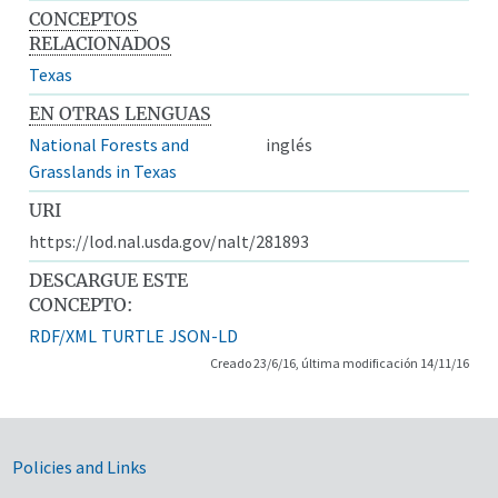
CONCEPTOS
RELACIONADOS
Texas
EN OTRAS LENGUAS
National Forests and
inglés
Grasslands in Texas
URI
https://lod.nal.usda.gov/nalt/281893
DESCARGUE ESTE
CONCEPTO:
RDF/XML
TURTLE
JSON-LD
Creado 23/6/16, última modificación 14/11/16
Government Links
Policies and Links