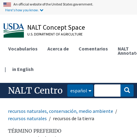
An official website of the United States government.
Here's how you know.
NALT Concept Space
U.S. DEPARTMENT OF AGRICULTURE
Vocabularios
Acerca de
Comentarios
NALT
Annotat
|
in English
NALT Centro
español
recursos naturales, conservación, medio ambiente
recursos naturales
recursos de la tierra
TÉRMINO PREFERIDO