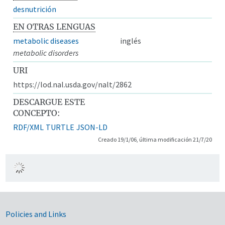
desnutrición
EN OTRAS LENGUAS
metabolic diseases
inglés
metabolic disorders
URI
https://lod.nal.usda.gov/nalt/2862
DESCARGUE ESTE
CONCEPTO:
RDF/XML
TURTLE
JSON-LD
Creado 19/1/06, última modificación 21/7/20
Government Links
Policies and Links