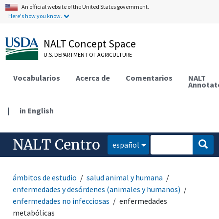
An official website of the United States government.
Here's how you know.
NALT Concept Space
U.S. DEPARTMENT OF AGRICULTURE
Vocabularios
Acerca de
Comentarios
NALT
Annotat
|
in English
NALT Centro
español
ámbitos de estudio
salud animal y humana
enfermedades y desórdenes (animales y humanos)
enfermedades no infecciosas
enfermedades
metabólicas