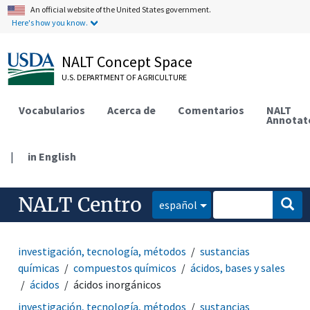
An official website of the United States government.
Here's how you know.
NALT Concept Space
U.S. DEPARTMENT OF AGRICULTURE
Vocabularios
Acerca de
Comentarios
NALT
Annotat
|
in English
NALT Centro
español
investigación, tecnología, métodos
sustancias
químicas
compuestos químicos
ácidos, bases y sales
ácidos
ácidos inorgánicos
investigación, tecnología, métodos
sustancias