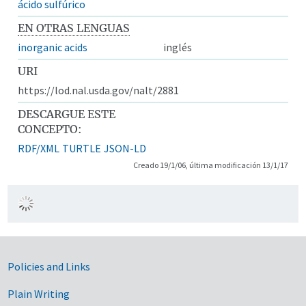
ácido sulfúrico
EN OTRAS LENGUAS
inorganic acids
inglés
URI
https://lod.nal.usda.gov/nalt/2881
DESCARGUE ESTE
CONCEPTO:
RDF/XML
TURTLE
JSON-LD
Creado 19/1/06, última modificación 13/1/17
Government Links
Policies and Links
Plain Writing