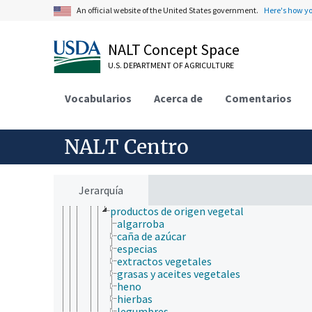
ensayos biológicos
An official website of the United States government.
Here's how y
farmacocinética
modelos biológicos
NALT Concept Space
organismos acuáticos
productos y mercancías
U.S. DEPARTMENT OF AGRICULTURE
aceites
calidad del producto
Vocabularios
mobiliario
Acerca de
Comentarios
nuevos productos
productos adulterados
productos agrícolas
NALT Centro
alimentos
harinas granuladas
piensos
productos animales
Jerarquía
productos de insectos
productos de origen vegetal
algarroba
caña de azúcar
especias
extractos vegetales
grasas y aceites vegetales
heno
hierbas
legumbres