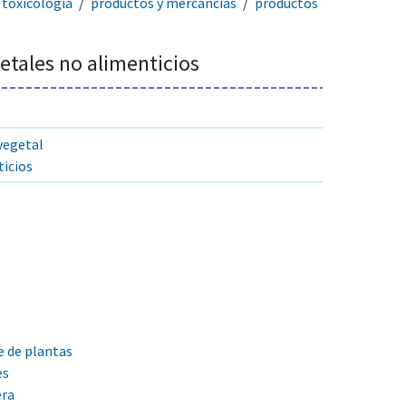
toxicología
productos y mercancías
productos
etales no alimenticios
vegetal
icios
 de plantas
es
era