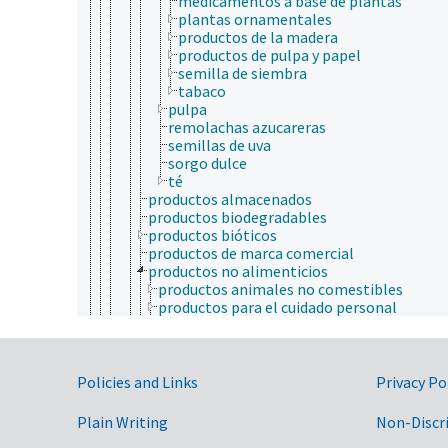
medicamentos a base de plantas
plantas ornamentales
productos de la madera
productos de pulpa y papel
semilla de siembra
tabaco
pulpa
remolachas azucareras
semillas de uva
sorgo dulce
té
productos almacenados
productos biodegradables
productos bióticos
productos de marca comercial
productos no alimenticios
productos animales no comestibles
productos para el cuidado personal
productos textiles
productos vegetales no alimenticios
aguarrás
Government Links
caucho
Policies and Links
Privacy Po
corcho
fibras vegetales
Plain Writing
Non-Discr
flores cortadas