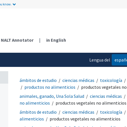
ou know.
NALT Annotator
|
in English
Lengua del
españ
contenido
ámbitos de estudio
ciencias médicas
toxicología
productos no alimenticios
productos vegetales no
animales, ganado, Una Sola Salud
ciencias médicas
no alimenticios
productos vegetales no alimenticios
ámbitos de estudio
ciencias médicas
toxicología
alimenticios
productos vegetales no alimenticios