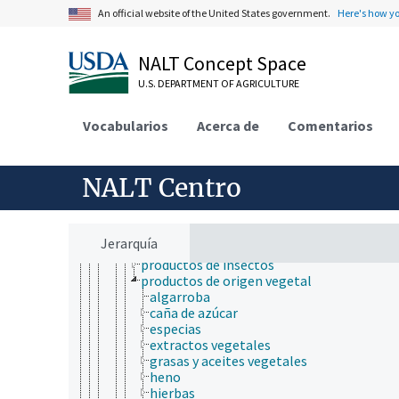
ecotoxicología
An official website of the United States government.
Here's how y
ensayos biológicos
farmacocinética
modelos biológicos
NALT Concept Space
organismos acuáticos
U.S. DEPARTMENT OF AGRICULTURE
productos y mercancías
aceites
calidad del producto
Vocabularios
Acerca de
Comentarios
mobiliario
nuevos productos
productos adulterados
NALT Centro
productos agrícolas
alimentos
harinas granuladas
piensos
Jerarquía
productos animales
productos de insectos
productos de origen vegetal
algarroba
caña de azúcar
especias
extractos vegetales
grasas y aceites vegetales
heno
hierbas