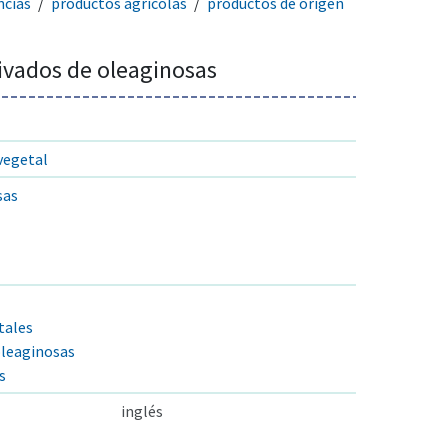
ncías
productos agrícolas
productos de origen
ivados de oleaginosas
vegetal
sas
tales
oleaginosas
s
inglés