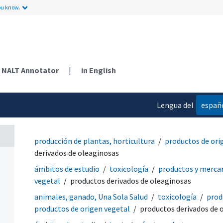
ou know.
NALT Annotator
|
in English
Lengua del
españ
contenido
producción de plantas, horticultura
productos de ori
derivados de oleaginosas
ámbitos de estudio
toxicología
productos y merca
vegetal
productos derivados de oleaginosas
animales, ganado, Una Sola Salud
toxicología
prod
productos de origen vegetal
productos derivados de 