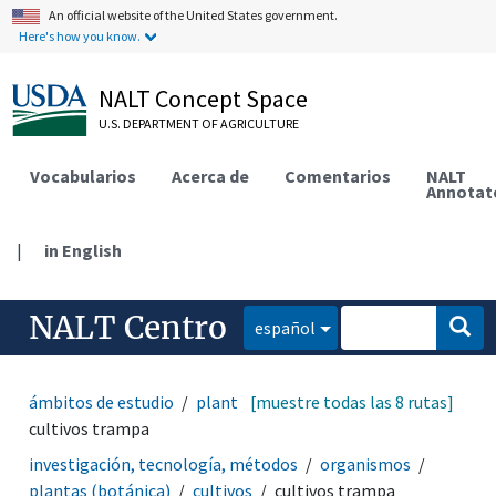
An official website of the United States government.
Here's how you know.
NALT Concept Space
U.S. DEPARTMENT OF AGRICULTURE
Vocabularios
Acerca de
Comentarios
NALT
Annotat
|
in English
NALT Centro
español
ámbitos de estudio
plantas (botánica)
[muestre todas las 8 rutas]
cultivos
cultivos trampa
investigación, tecnología, métodos
organismos
plantas (botánica)
cultivos
cultivos trampa