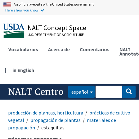
An official website of the United States government.
Here's how you know.
NALT Concept Space
U.S. DEPARTMENT OF AGRICULTURE
Vocabularios
Acerca de
Comentarios
NALT
Annotat
|
in English
NALT Centro
español
producción de plantas, horticultura
prácticas de cultivo
vegetal
propagación de plantas
materiales de
propagación
estaquillas