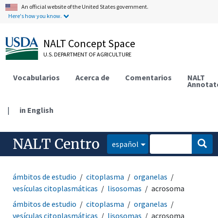
An official website of the United States government.
Here's how you know.
NALT Concept Space
U.S. DEPARTMENT OF AGRICULTURE
Vocabularios
Acerca de
Comentarios
NALT
Annotat
|
in English
NALT Centro
español
ámbitos de estudio
citoplasma
organelas
vesículas citoplasmáticas
lisosomas
acrosoma
ámbitos de estudio
citoplasma
organelas
vesículas citoplasmáticas
lisosomas
acrosoma