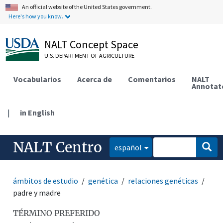
An official website of the United States government.
Here's how you know.
NALT Concept Space
U.S. DEPARTMENT OF AGRICULTURE
Vocabularios
Acerca de
Comentarios
NALT
Annotat
|
in English
NALT Centro
español
ámbitos de estudio
genética
relaciones genéticas
padre y madre
TÉRMINO PREFERIDO