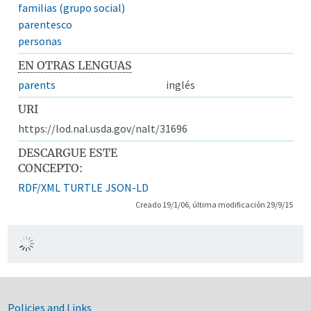
familias (grupo social)
parentesco
personas
EN OTRAS LENGUAS
parents
inglés
URI
https://lod.nal.usda.gov/nalt/31696
DESCARGUE ESTE
CONCEPTO:
RDF/XML
TURTLE
JSON-LD
Creado 19/1/06, última modificación 29/9/15
Government Links
Policies and Links