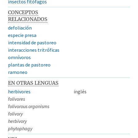
insectos fitófagos
CONCEPTOS
RELACIONADOS
defoliación
especie presa
intensidad de pastoreo
interacciones tritróficas
omnívoros
plantas de pastoreo
ramoneo
EN OTRAS LENGUAS
herbivores
inglés
folivores
folivorous organisms
folivory
herbivory
phytophagy