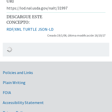
URI
https://lod.nal.usda.gov/nalt/31997
DESCARGUE ESTE
CONCEPTO:
RDF/XML
TURTLE
JSON-LD
Creado 19/1/06, última modificación 16/10/17
Government Links
Policies and Links
Plain Writing
FOIA
Accessibility Statement