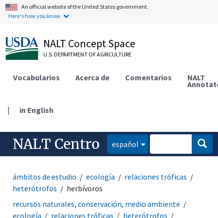
An official website of the United States government.
Here's how you know.
NALT Concept Space
U.S. DEPARTMENT OF AGRICULTURE
Vocabularios
Acerca de
Comentarios
NALT
Annotat
|
in English
NALT Centro
español
ámbitos de estudio
ecología
relaciones tróficas
heterótrofos
herbívoros
recursos naturales, conservación, medio ambiente
ecología
relaciones tróficas
heterótrofos