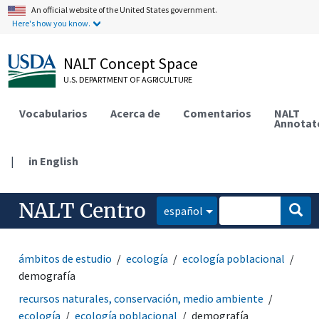
An official website of the United States government.
Here's how you know.
NALT Concept Space
U.S. DEPARTMENT OF AGRICULTURE
Vocabularios
Acerca de
Comentarios
NALT
Annotat
|
in English
NALT Centro
español
ámbitos de estudio
ecología
ecología poblacional
demografía
recursos naturales, conservación, medio ambiente
ecología
ecología poblacional
demografía