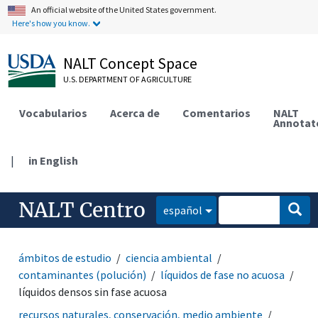
An official website of the United States government.
Here's how you know.
NALT Concept Space
U.S. DEPARTMENT OF AGRICULTURE
Vocabularios
Acerca de
Comentarios
NALT
Annotat
|
in English
NALT Centro
español
ámbitos de estudio
ciencia ambiental
contaminantes (polución)
líquidos de fase no acuosa
líquidos densos sin fase acuosa
recursos naturales, conservación, medio ambiente