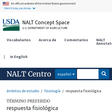
An official website of the United States government.
Here's how you know.
NALT Concept Space
U.S. DEPARTMENT OF AGRICULTURE
Vocabularios
Acerca de
Comentarios
NALT
Annotat
|
in English
NALT Centro
español
ámbitos de estudio
fisiología
respuesta fisiológica
TÉRMINO PREFERIDO
respuesta fisiológica