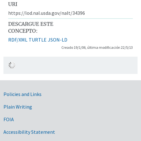
URI
https://lod.nal.usda.gov/nalt/34396
DESCARGUE ESTE
CONCEPTO:
RDF/XML
TURTLE
JSON-LD
Creado 19/1/06, última modificación 22/5/13
Government Links
Policies and Links
Plain Writing
FOIA
Accessibility Statement