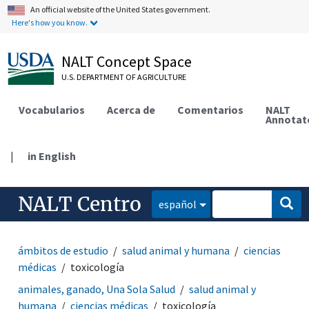
An official website of the United States government.
Here's how you know.
NALT Concept Space
U.S. DEPARTMENT OF AGRICULTURE
Vocabularios
Acerca de
Comentarios
NALT
Annotat
|
in English
NALT Centro
español
ámbitos de estudio
salud animal y humana
ciencias
médicas
toxicología
animales, ganado, Una Sola Salud
salud animal y
humana
ciencias médicas
toxicología