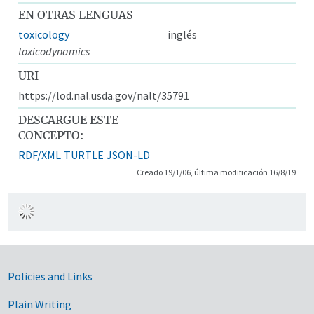
EN OTRAS LENGUAS
toxicology
inglés
toxicodynamics
URI
https://lod.nal.usda.gov/nalt/35791
DESCARGUE ESTE
CONCEPTO:
RDF/XML
TURTLE
JSON-LD
Creado 19/1/06, última modificación 16/8/19
Government Links
Policies and Links
Plain Writing