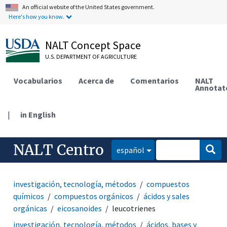
An official website of the United States government.
Here's how you know.
NALT Concept Space
U.S. DEPARTMENT OF AGRICULTURE
Vocabularios
Acerca de
Comentarios
NALT
Annotat
|
in English
NALT Centro
español
investigación, tecnología, métodos
compuestos
químicos
compuestos orgánicos
ácidos y sales
orgánicas
eicosanoides
leucotrienes
investigación, tecnología, métodos
ácidos, bases y