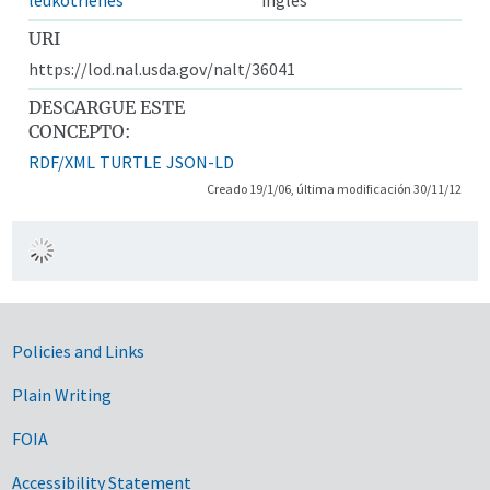
URI
https://lod.nal.usda.gov/nalt/36041
DESCARGUE ESTE
CONCEPTO:
RDF/XML
TURTLE
JSON-LD
Creado 19/1/06, última modificación 30/11/12
Government Links
Policies and Links
Plain Writing
FOIA
Accessibility Statement