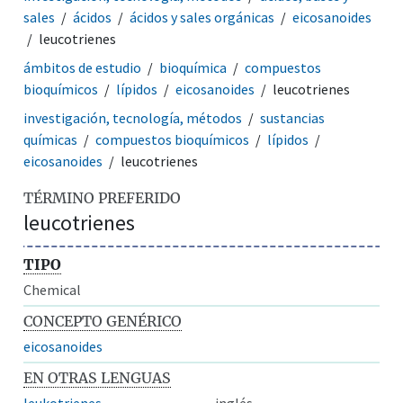
sales
ácidos
ácidos y sales orgánicas
eicosanoides
leucotrienes
ámbitos de estudio
bioquímica
compuestos
bioquímicos
lípidos
eicosanoides
leucotrienes
investigación, tecnología, métodos
sustancias
químicas
compuestos bioquímicos
lípidos
eicosanoides
leucotrienes
TÉRMINO PREFERIDO
leucotrienes
TIPO
Chemical
CONCEPTO GENÉRICO
eicosanoides
EN OTRAS LENGUAS
leukotrienes
inglés