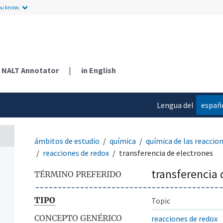
ou know.
NALT Annotator
|
in English
Lengua del
españ
contenido
ámbitos de estudio
química
química de las reaccio
reacciones de redox
transferencia de electrones
transferencia 
TÉRMINO PREFERIDO
TIPO
Topic
CONCEPTO GENÉRICO
reacciones de redox