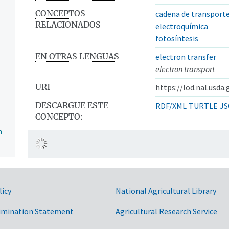
CONCEPTOS
cadena de transporte
RELACIONADOS
electroquímica
fotosíntesis
EN OTRAS LENGUAS
electron transfer
electron transport
URI
https://lod.nal.usda
DESCARGUE ESTE
RDF/XML
TURTLE
JS
CONCEPTO:
n
ntos
licy
National Agricultural Library
imination Statement
Agricultural Research Service