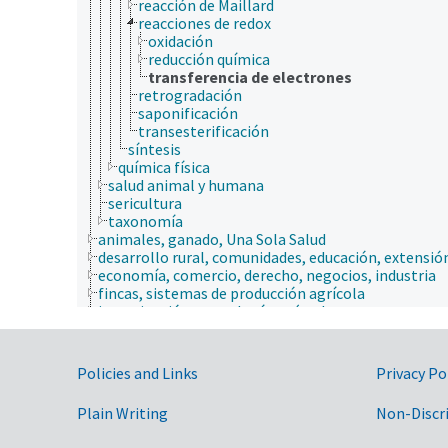
reacción de Maillard
reacciones de redox
oxidación
reducción química
transferencia de electrones
retrogradación
saponificación
transesterificación
síntesis
química física
salud animal y humana
sericultura
taxonomía
animales, ganado, Una Sola Salud
desarrollo rural, comunidades, educación, extensió
economía, comercio, derecho, negocios, industria
fincas, sistemas de producción agrícola
investigación, tecnología, métodos
jerarquía taxonómica
nutrición humana, inocuidad y calidad de los alime
producción de plantas, horticultura
Government Links
Policies and Links
Privacy Po
recursos naturales, conservación, medio ambiente
silvicultura, gestión de zonas silvestres
Plain Writing
Non-Discr
zonas geográficas