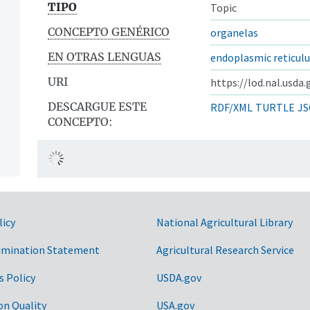
TIPO
Topic
CONCEPTO GENÉRICO
organelas
EN OTRAS LENGUAS
endoplasmic reticul
URI
https://lod.nal.usda
DESCARGUE ESTE
RDF/XML
TURTLE
JS
CONCEPTO:
licy
National Agricultural Library
imination Statement
Agricultural Research Service
s Policy
USDA.gov
on Quality
USA.gov