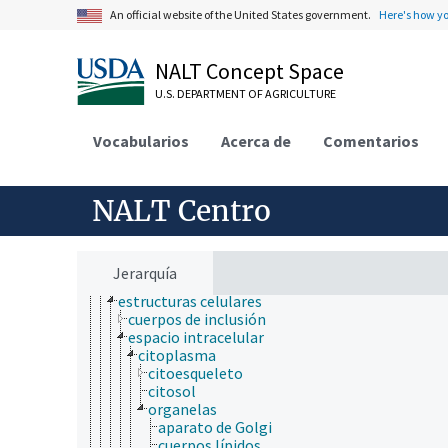
An official website of the United States government.
Here's how y
ámbitos de estudio
acuicultura
agricultura
NALT Concept Space
agronomía
U.S. DEPARTMENT OF AGRICULTURE
ambiente
apicultura
bioinformática
Vocabularios
Acerca de
Comentarios
biología celular
adhesión celular
células
NALT Centro
citogenética
citoquímica
componentes de las paredes celulares
espacio extracelular
Jerarquía
espacios intercelulares
estructuras celulares
cuerpos de inclusión
espacio intracelular
citoplasma
citoesqueleto
citosol
organelas
aparato de Golgi
cuerpos lípidos