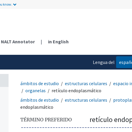
ou know.
NALT Annotator
|
in English
Lengua del
españ
contenido
ámbitos de estudio
estructuras celulares
espacio i
organelas
retículo endoplasmático
ámbitos de estudio
estructuras celulares
protopl
endoplasmático
retículo endo
TÉRMINO PREFERIDO