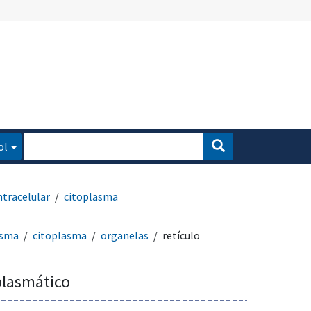
ol
ntracelular
citoplasma
asma
citoplasma
organelas
retículo
plasmático