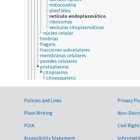
mitocondria
plastidios
retículo endoplasmático
ribosomas
vesículas citoplasmáticas
núcleo celular
fimbrias
flagelo
fracciones subcelulares
membranas celulares
paredes celulares
protoplasma
citoplasma
citoesqueleto
citosol
organelas
aparato de Golgi
Government Links
Policies and Links
cuerpos lípidos
Privacy Po
mitocondria
plastidios
Plain Writing
Non-Discr
retículo endoplasmático
ribosomas
FOIA
Civil Right
vesículas citoplasmáticas
fisiología celular
Accessibility Statement
Informati
muerte celular