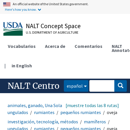
An official website of the United States government.
Here's how you know.
NALT Concept Space
U.S. DEPARTMENT OF AGRICULTURE
Vocabularios
Acerca de
Comentarios
NALT
Annotat
|
in English
NALT Centro
español
animales, ganado, Una Sola Salud
[muestre todas las 8 rutas]
mamíferos
ungulados
rumiantes
pequeños rumiantes
oveja
investigación, tecnología, métodos
mamíferos
ungulados
rumiantes
pequeños rumiantes
oveja