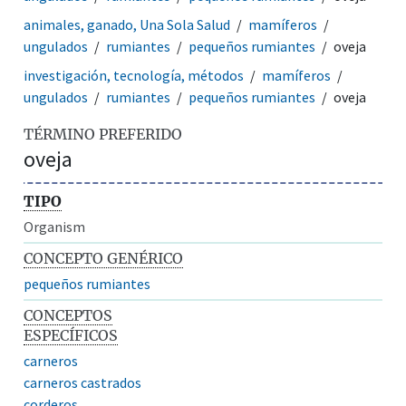
animales, ganado, Una Sola Salud
mamíferos
ungulados
rumiantes
pequeños rumiantes
oveja
investigación, tecnología, métodos
mamíferos
ungulados
rumiantes
pequeños rumiantes
oveja
TÉRMINO PREFERIDO
oveja
TIPO
Organism
CONCEPTO GENÉRICO
pequeños rumiantes
CONCEPTOS
ESPECÍFICOS
carneros
carneros castrados
corderos