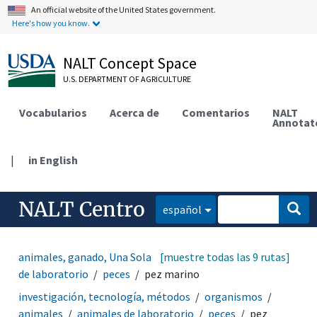
An official website of the United States government.
Here's how you know.
NALT Concept Space
U.S. DEPARTMENT OF AGRICULTURE
Vocabularios
Acerca de
Comentarios
NALT
Annotat
|
in English
NALT Centro
español
animales, ganado, Una Sola Salud
[muestre todas las 9 rutas]
animales
animales
de laboratorio
peces
pez marino
investigación, tecnología, métodos
organismos
animales
animales de laboratorio
peces
pez