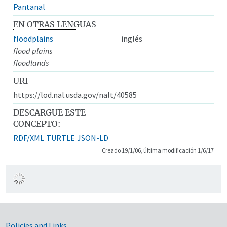
Pantanal
EN OTRAS LENGUAS
floodplains
inglés
flood plains
floodlands
URI
https://lod.nal.usda.gov/nalt/40585
DESCARGUE ESTE
CONCEPTO:
RDF/XML
TURTLE
JSON-LD
Creado 19/1/06, última modificación 1/6/17
Policies and Links