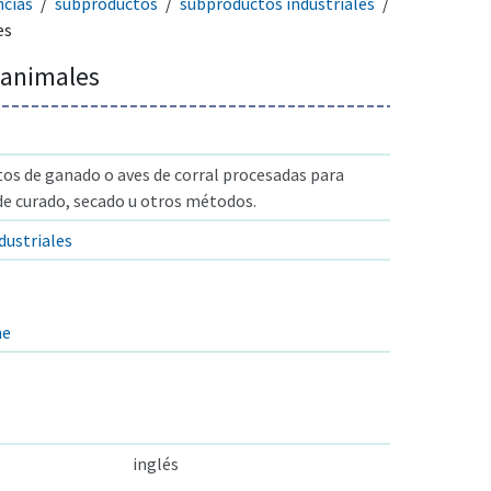
ncías
subproductos
subproductos industriales
es
 animales
os de ganado o aves de corral procesadas para
de curado, secado u otros métodos.
dustriales
ne
inglés