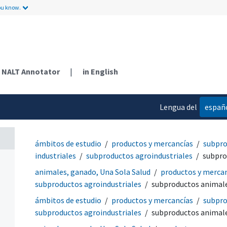
ou know.
NALT Annotator
|
in English
Lengua del
españ
contenido
ámbitos de estudio
productos y mercancías
subpro
industriales
subproductos agroindustriales
subpro
animales, ganado, Una Sola Salud
productos y merca
subproductos agroindustriales
subproductos animal
ámbitos de estudio
productos y mercancías
subpro
subproductos agroindustriales
subproductos animal