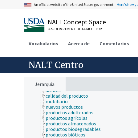
ciencia avícola
An official website of the United States government.
Here's how y
ciencia de forrajes y piensos
ciencia de la carne
ciencia lechera
NALT Concept Space
ciencias médicas
farmacología
U.S. DEPARTMENT OF AGRICULTURE
hematología
medicina
Vocabularios
Acerca de
Comentarios
toxicología
análisis del riesgo
ecotoxicología
NALT Centro
ensayos biológicos
farmacocinética
modelos biológicos
organismos acuáticos
Jerarquía
productos y mercancías
aceites
calidad del producto
mobiliario
nuevos productos
productos adulterados
productos agrícolas
productos almacenados
productos biodegradables
productos bióticos