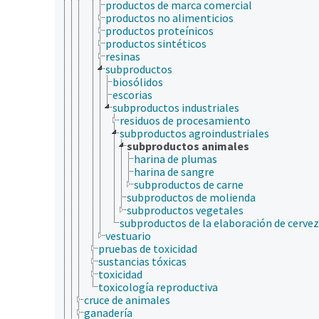
productos de marca comercial
productos no alimenticios
productos proteínicos
productos sintéticos
resinas
subproductos
biosólidos
escorias
subproductos industriales
residuos de procesamiento
subproductos agroindustriales
subproductos animales
harina de plumas
harina de sangre
subproductos de carne
subproductos de molienda
subproductos vegetales
subproductos de la elaboración de cerve
vestuario
pruebas de toxicidad
sustancias tóxicas
toxicidad
toxicología reproductiva
cruce de animales
ganadería