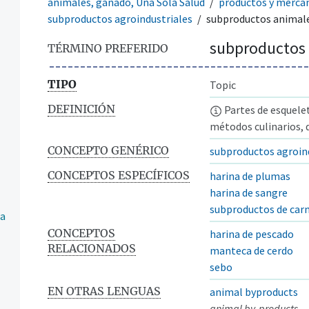
animales, ganado, Una Sola Salud
productos y merca
subproductos agroindustriales
subproductos animal
subproductos
TÉRMINO PREFERIDO
TIPO
Topic
DEFINICIÓN
Partes de esquelet
métodos culinarios, 
CONCEPTO GENÉRICO
subproductos agroin
CONCEPTOS ESPECÍFICOS
harina de plumas
harina de sangre
subproductos de car
za
CONCEPTOS
harina de pescado
RELACIONADOS
manteca de cerdo
sebo
EN OTRAS LENGUAS
animal byproducts
animal by-products