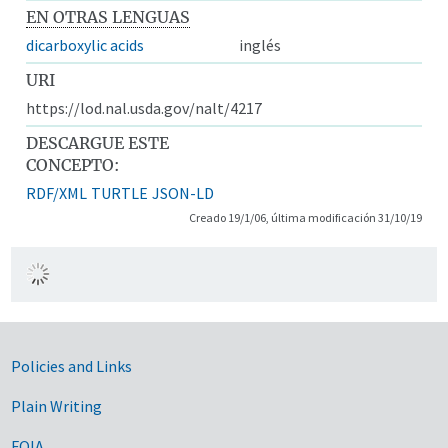
EN OTRAS LENGUAS
dicarboxylic acids
inglés
URI
https://lod.nal.usda.gov/nalt/4217
DESCARGUE ESTE
CONCEPTO:
RDF/XML
TURTLE
JSON-LD
Creado 19/1/06, última modificación 31/10/19
Government Links
Policies and Links
Plain Writing
FOIA