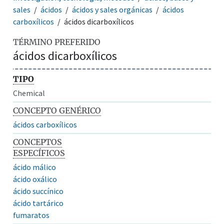
sales
ácidos
ácidos y sales orgánicas
ácidos
carboxílicos
ácidos dicarboxílicos
TÉRMINO PREFERIDO
ácidos dicarboxílicos
TIPO
Chemical
CONCEPTO GENÉRICO
ácidos carboxílicos
CONCEPTOS
ESPECÍFICOS
ácido málico
ácido oxálico
ácido succínico
ácido tartárico
fumaratos