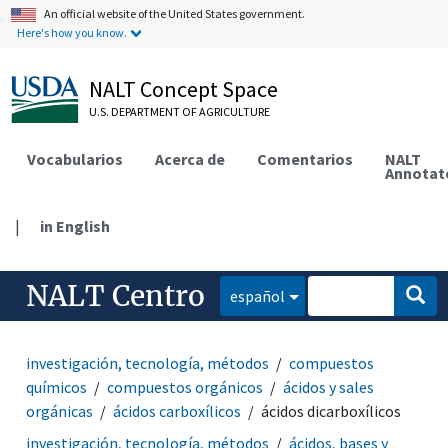
An official website of the United States government.
Here's how you know.
NALT Concept Space
U.S. DEPARTMENT OF AGRICULTURE
Vocabularios
Acerca de
Comentarios
NALT
Annotat
|
in English
NALT Centro
español
investigación, tecnología, métodos
compuestos
químicos
compuestos orgánicos
ácidos y sales
orgánicas
ácidos carboxílicos
ácidos dicarboxílicos
investigación, tecnología, métodos
ácidos, bases y