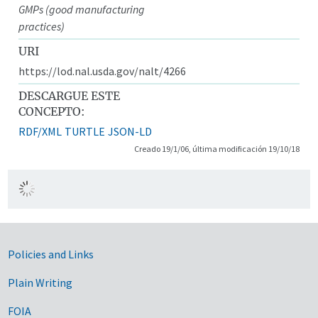
GMPs (good manufacturing
practices)
URI
https://lod.nal.usda.gov/nalt/4266
DESCARGUE ESTE
CONCEPTO:
RDF/XML
TURTLE
JSON-LD
Creado 19/1/06, última modificación 19/10/18
Government Links
Policies and Links
Plain Writing
FOIA