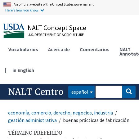
An official website of the United States government.
Here's how you know.
NALT Concept Space
U.S. DEPARTMENT OF AGRICULTURE
Vocabularios
Acerca de
Comentarios
NALT
Annotat
|
in English
NALT Centro
español
economía, comercio, derecho, negocios, industria
gestión administrativa
buenas prácticas de fabricación
TÉRMINO PREFERIDO