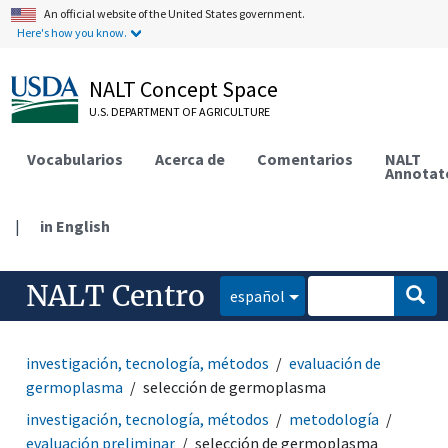
An official website of the United States government.
Here's how you know.
NALT Concept Space
U.S. DEPARTMENT OF AGRICULTURE
Vocabularios
Acerca de
Comentarios
NALT
Annotat
|
in English
NALT Centro
español
investigación, tecnología, métodos
evaluación de
germoplasma
selección de germoplasma
investigación, tecnología, métodos
metodología
evaluación preliminar
selección de germoplasma