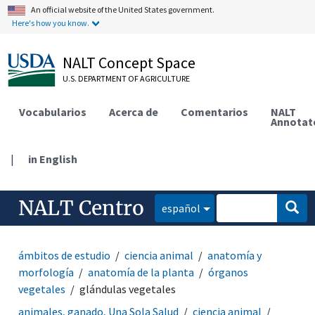
An official website of the United States government.
Here's how you know.
NALT Concept Space
U.S. DEPARTMENT OF AGRICULTURE
Vocabularios
Acerca de
Comentarios
NALT
Annotat
|
in English
NALT Centro
español
ámbitos de estudio
ciencia animal
anatomía y
morfología
anatomía de la planta
órganos
vegetales
glándulas vegetales
animales, ganado, Una Sola Salud
ciencia animal