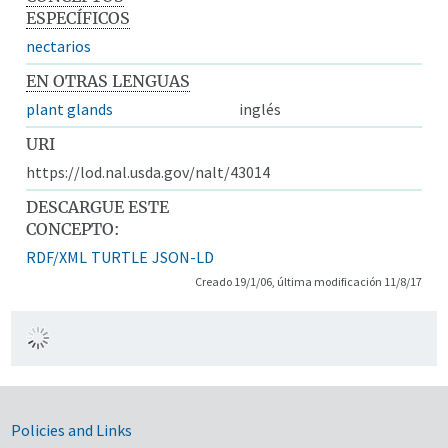
ESPECÍFICOS
nectarios
EN OTRAS LENGUAS
plant glands
inglés
URI
https://lod.nal.usda.gov/nalt/43014
DESCARGUE ESTE
CONCEPTO:
RDF/XML
TURTLE
JSON-LD
Creado 19/1/06, última modificación 11/8/17
Government Links
Policies and Links