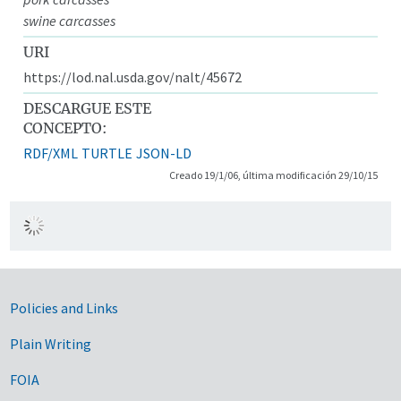
swine carcasses
URI
https://lod.nal.usda.gov/nalt/45672
DESCARGUE ESTE
CONCEPTO:
RDF/XML
TURTLE
JSON-LD
Creado 19/1/06, última modificación 29/10/15
Government Links
Policies and Links
Plain Writing
FOIA