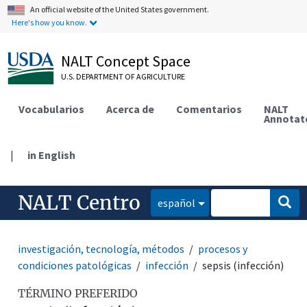
An official website of the United States government.
Here's how you know.
NALT Concept Space
U.S. DEPARTMENT OF AGRICULTURE
Vocabularios
Acerca de
Comentarios
NALT
Annotat
|
in English
NALT Centro
español
investigación, tecnología, métodos
procesos y
condiciones patológicas
infección
sepsis (infección)
TÉRMINO PREFERIDO