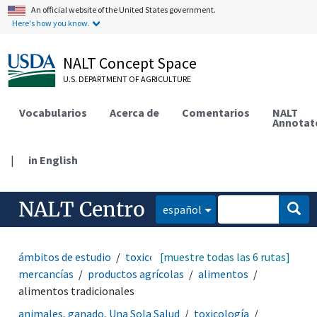
An official website of the United States government.
Here's how you know.
NALT Concept Space
U.S. DEPARTMENT OF AGRICULTURE
Vocabularios
Acerca de
Comentarios
NALT
Annotat
|
in English
NALT Centro
español
ámbitos de estudio
toxicología
[muestre todas las 6 rutas]
productos y
mercancías
productos agrícolas
alimentos
alimentos tradicionales
animales, ganado, Una Sola Salud
toxicología