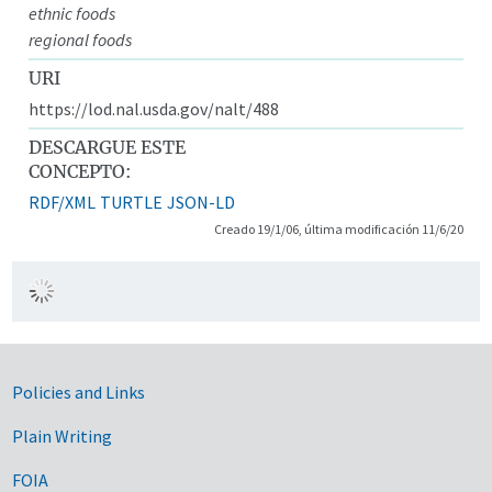
ethnic foods
regional foods
URI
https://lod.nal.usda.gov/nalt/488
DESCARGUE ESTE
CONCEPTO:
RDF/XML
TURTLE
JSON-LD
Creado 19/1/06, última modificación 11/6/20
Government Links
Policies and Links
Plain Writing
FOIA