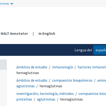
ou know.
NALT Annotator
|
in English
Lengua del
españ
contenido
ámbitos de estudio
inmunología
factores inmunol
hemaglutinas
ámbitos de estudio
compuestos bioquímicos
amino
aglutininas
hemaglutinas
investigación, tecnología, métodos
compuestos bio
proteínas
aglutininas
hemaglutinas