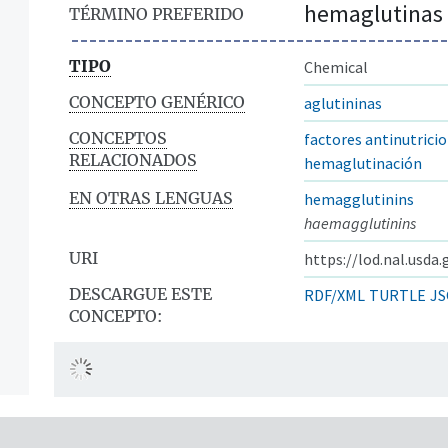
hemaglutinas
TÉRMINO PREFERIDO
TIPO
Chemical
CONCEPTO GENÉRICO
aglutininas
CONCEPTOS
factores antinutrici
RELACIONADOS
hemaglutinación
EN OTRAS LENGUAS
hemagglutinins
haemagglutinins
URI
https://lod.nal.usda
DESCARGUE ESTE
RDF/XML
TURTLE
JS
CONCEPTO: