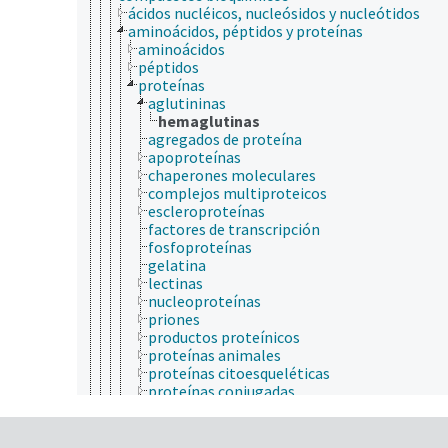
ácidos nucléicos, nucleósidos y nucleótidos
aminoácidos, péptidos y proteínas
aminoácidos
péptidos
proteínas
aglutininas
hemaglutinas
agregados de proteína
apoproteínas
chaperones moleculares
complejos multiproteicos
escleroproteínas
factores de transcripción
fosfoproteínas
gelatina
lectinas
nucleoproteínas
priones
productos proteínicos
proteínas animales
proteínas citoesqueléticas
proteínas conjugadas
proteínas cristalinas
proteínas de almacenamiento
proteínas de la superficie