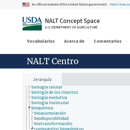
An official website of the United States government.
Here's how y
NALT Concept Space
U.S. DEPARTMENT OF AGRICULTURE
Vocabularios
Acerca de
Comentarios
ámbitos de estudio
acuicultura
NALT Centro
agricultura
agronomía
ambiente
apicultura
Jerarquía
bioinformática
biología celular
biología de los insectos
biología evolutiva
biología molecular
bioquímica
bioacumulación
biodisponibilidad
biotransformación
compuestos bioquímicos