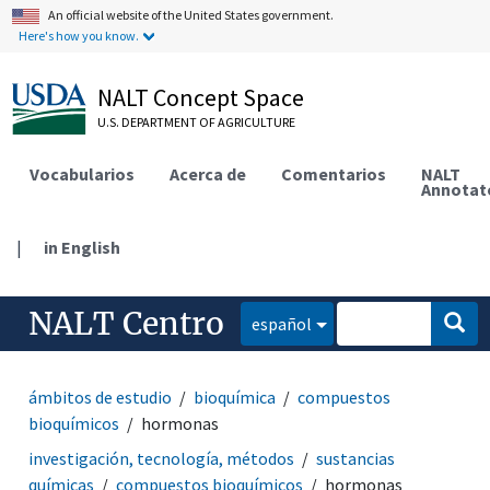
An official website of the United States government.
Here's how you know.
NALT Concept Space
U.S. DEPARTMENT OF AGRICULTURE
Vocabularios
Acerca de
Comentarios
NALT
Annotat
|
in English
NALT Centro
español
ámbitos de estudio
bioquímica
compuestos
bioquímicos
hormonas
investigación, tecnología, métodos
sustancias
químicas
compuestos bioquímicos
hormonas