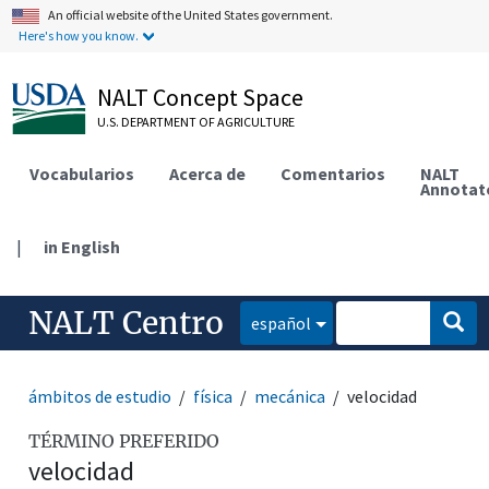
An official website of the United States government.
Here's how you know.
NALT Concept Space
U.S. DEPARTMENT OF AGRICULTURE
Vocabularios
Acerca de
Comentarios
NALT
Annotat
|
in English
NALT Centro
español
ámbitos de estudio
física
mecánica
velocidad
TÉRMINO PREFERIDO
velocidad